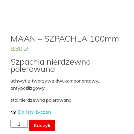
MOJE KONTO
MAAN – SZPACHLA 100mm
8,80
zł
LISTA ŻYCZEŃ –
Szpachla nierdzewna
polerowana
uchwyt z tworzywa dwukomponentowy,
antypoślizgowy
stal nierdzewna polerowana
Do listy życzeń
ilość
Koszyk
MAAN