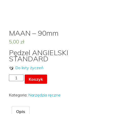
MOJE KONTO
MAAN – 90mm
5,00
zł
LISTA ŻYCZEŃ –
Pędzel ANGIELSKI
STANDARD
Do listy życzeń
ilość
Koszyk
MAAN
-
Kategoria:
Narzędzia ręczne
90mm
Opis