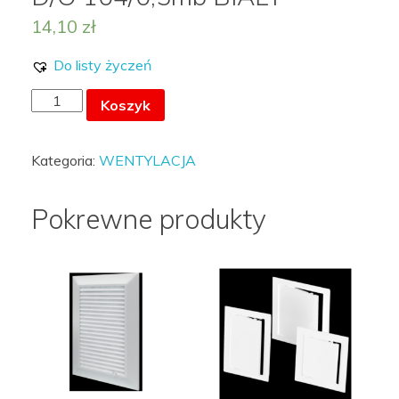
14,10
zł
Do listy życzeń
MOJE KONTO
ilość
Koszyk
DOSPEL
-
LISTA ŻYCZEŃ –
Kategoria:
WENTYLACJA
KANAŁ
OKRĄGŁY
Pokrewne produkty
D/O
104/0,5mb
BIAŁY