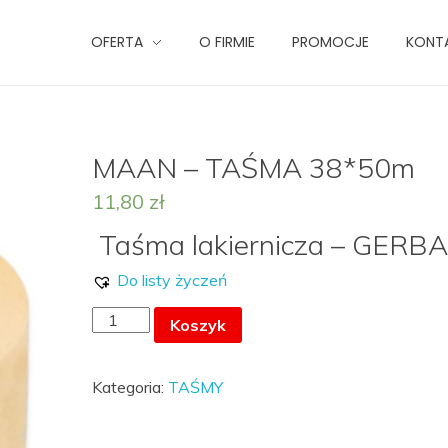
OFERTA
O FIRMIE
PROMOCJE
KONT
MAAN – TAŚMA 38*50m
11,80
zł
Taśma lakiernicza – GERB
Do listy życzeń
ilość
Koszyk
MAAN
-
Kategoria:
TAŚMY
TAŚMA
38*50m