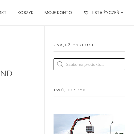
AKT
KOSZYK
MOJE KONTO
LISTA ŻYCZEŃ –
ZNAJDŹ PRODUKT
Products
search
AND
TWÓJ KOSZYK