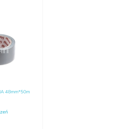
MA 48mm*50m
czeń