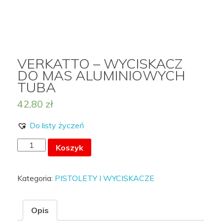
MOJE KONTO
VERKATTO – WYCISKACZ
DO MAS ALUMINIOWYCH
TUBA
LISTA ŻYCZEŃ –
0
42,80
zł
Do listy życzeń
ilość
Koszyk
VERKATTO
-
Kategoria:
PISTOLETY I WYCISKACZE
WYCISKACZ
DO
MAS
Opis