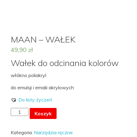
MOJE KONTO
MAAN – WAŁEK
49,90
zł
LISTA ŻYCZEŃ –
Wałek do odcinania kolorów
włókno poliakryl
do emulsji i emalii akrylowych
Do listy życzeń
ilość
Koszyk
MAAN
-
Kategoria:
Narzędzia ręczne
WAŁEK