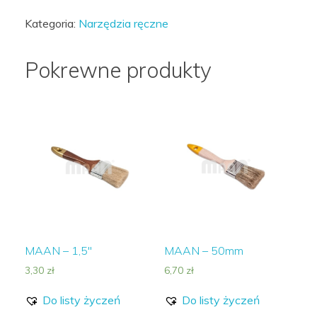
-
Kategoria:
Narzędzia ręczne
WAŁEK
VELUR
Pokrewne produkty
50*180mm
FI
8
MAAN – 1,5″
MAAN – 50mm
3,30
zł
6,70
zł
Do listy życzeń
Do listy życzeń