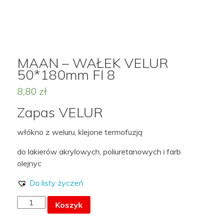
MOJE KONTO
MAAN – WAŁEK VELUR
50*180mm FI 8
LISTA ŻYCZEŃ –
8,80
zł
Zapas VELUR
włókno z weluru, klejone termofuzją
do lakierów akrylowych, poliuretanowych i farb
olejnyc
Do listy życzeń
ilość
Koszyk
MAAN