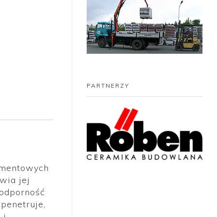
PARTNERZY
ementowych
wia jej
 odporność
penetruje,
 i