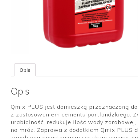
Opis
Opis
Qmix PLUS jest domieszką przeznaczoną d
z zastosowaniem cementu portlandzkiego. Z
urabialność, redukuje ilość wody zarobowej
na mróz. Zaprawa z dodatkiem Qmix PLUS dłu
zapobiega powstawaniu rys skurczowych, spr