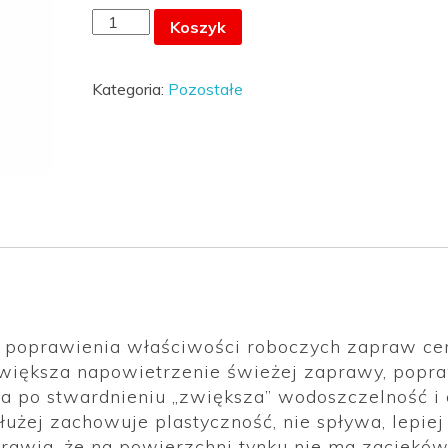
ilość
Koszyk
PLASTYFIKATOR
SIME
Kategoria:
Pozostałe
PLAST
5kg
o poprawienia właściwości roboczych zapraw c
większa napowietrzenie świeżej zaprawy, popra
, a po stwardnieniu „zwiększa” wodoszczelność i
żej zachowuje plastyczność, nie spływa, lepiej 
awia, że na powierzchni tynku nie ma zacieków