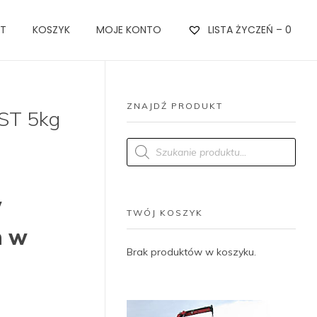
KT
KOSZYK
MOJE KONTO
LISTA ŻYCZEŃ –
0
ZNAJDŹ PRODUKT
ST 5kg
Products
search
w
TWÓJ KOSZYK
h w
Brak produktów w koszyku.