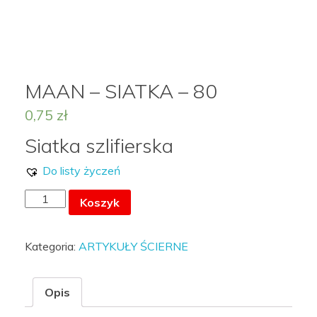
MOJE KONTO
MAAN – SIATKA – 80
0,75
zł
LISTA ŻYCZEŃ –
Siatka szlifierska
Do listy życzeń
ilość
Koszyk
MAAN
-
Kategoria:
ARTYKUŁY ŚCIERNE
SIATKA
-
80
Opis